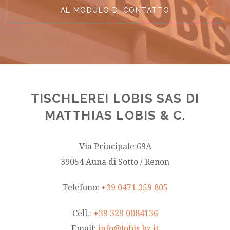
AL MODULO DI CONTATTO
TISCHLEREI LOBIS SAS DI
MATTHIAS LOBIS & C.
Via Principale 69A
39054 Auna di Sotto / Renon
Telefono:
+39 0471 359 805
Cell.:
+39 329 0084136
Email:
info@lobis.bz.it