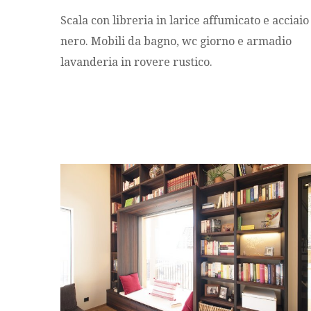
Scala
con
libreria
in
larice
affumicato
e
acciaio
nero
.
Mobili
da
bagno
,
wc
giorno
e
armadio
lavanderia
in
rovere
rustico
.